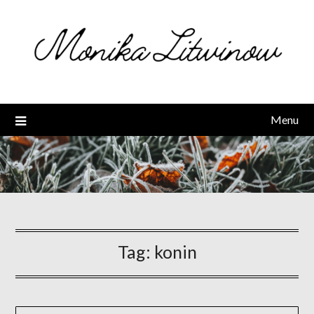
Skip
to
content
Menu
Tag:
konin