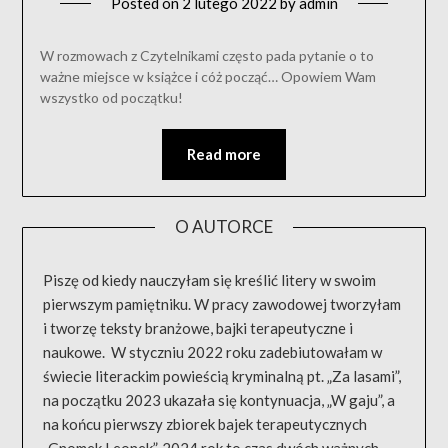
Posted on
2 lutego 2022
by
admin
W rozmowach z Czytelnikami często pada pytanie o to
ważne miejsce w książce i cóż począć… Opowiem Wam
wszystko od początku!
Read more
O AUTORCE
Piszę od kiedy nauczyłam się kreślić litery w swoim
pierwszym pamiętniku. W pracy zawodowej tworzyłam
i tworzę teksty branżowe, bajki terapeutyczne i
naukowe. W styczniu 2022 roku zadebiutowałam w
świecie literackim powieścią kryminalną pt. „Za lasami”,
na początku 2023 ukazała się kontynuacja, „W gaju”, a
na końcu pierwszy zbiorek bajek terapeutycznych