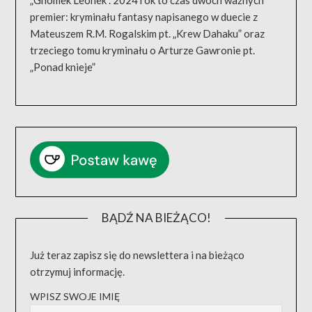
„Gnomek Leonek”. 2024 rok to czas dwóch ważnych
premier: kryminału fantasy napisanego w duecie z
Mateuszem R.M. Rogalskim pt. „Krew Dahaku” oraz
trzeciego tomu kryminału o Arturze Gawronie pt.
„Ponad knieje”
BĄDŹ NA BIEŻĄCO!
Już teraz zapisz się do newslettera i na bieżąco
otrzymuj informację.
WPISZ SWOJE IMIĘ