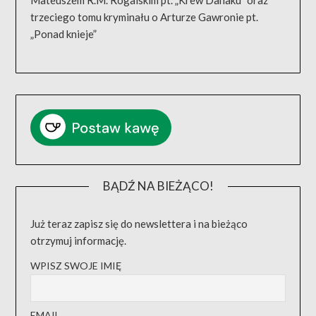
Mateuszem R.M. Rogalskim pt. „Krew Dahaku” oraz
trzeciego tomu kryminału o Arturze Gawronie pt.
„Ponad knieje”
BĄDŹ NA BIEŻĄCO!
Już teraz zapisz się do newslettera i na bieżąco
otrzymuj informację.
WPISZ SWOJE IMIĘ
EMAIL