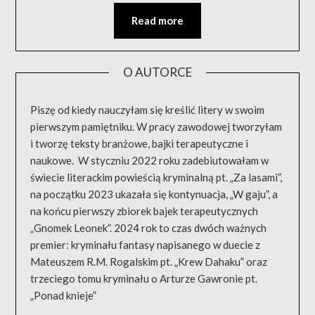
Read more
O AUTORCE
Piszę od kiedy nauczyłam się kreślić litery w swoim
pierwszym pamiętniku. W pracy zawodowej tworzyłam
i tworzę teksty branżowe, bajki terapeutyczne i
naukowe. W styczniu 2022 roku zadebiutowałam w
świecie literackim powieścią kryminalną pt. „Za lasami”,
na początku 2023 ukazała się kontynuacja, „W gaju”, a
na końcu pierwszy zbiorek bajek terapeutycznych
„Gnomek Leonek”. 2024 rok to czas dwóch ważnych
premier: kryminału fantasy napisanego w duecie z
Mateuszem R.M. Rogalskim pt. „Krew Dahaku” oraz
trzeciego tomu kryminału o Arturze Gawronie pt.
„Ponad knieje”