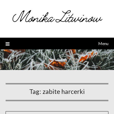
Skip
to
content
Menu
Tag:
zabite harcerki